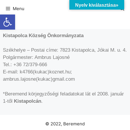
Nyelv kiválasztása»
Menu
Eszköztár megnyitása
Kistapolca Község Önkormányzata
Székhelye – Postai címe: 7823 Kistapolca, Jókai M. u. 4.
Polgármester: Ambrus Lajosné
Tel.: +36 72/379-666
E-mail: k4766(kukac)koznet.hu;
ambrus.lajosne(kukac)gmail.com
*Beremend körjegyzőségi feladatokat lát el 2008. január
1-től
Kistapolcán
.
© 2022, Beremend